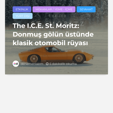
ETKINLIK
MEKANLAR / YEME - İÇME
SEYAHAT
YURT DIŞI
The I.C.E. St. Moritz:
Donmuş gölün üstünde
klasik otomobil rüyası
6 dakikalık okuma
denemenlazım