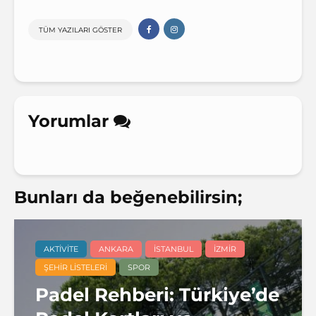
TÜM YAZILARI GÖSTER
Yorumlar
Bunları da beğenebilirsin;
AKTIVITE
ANKARA
İSTANBUL
İZMIR
ŞEHIR LISTELERI
SPOR
Padel Rehberi: Türkiye’de