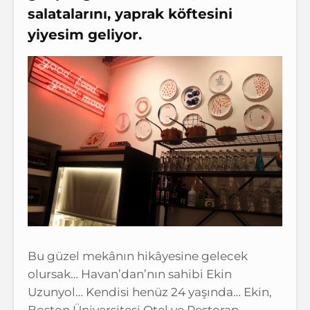
salatalarını, yaprak köftesini
yiyesim geliyor.
Bu güzel mekânın hikâyesine gelecek
olursak… Havan’dan’nın sahibi Ekin
Uzunyol… Kendisi henüz 24 yaşında… Ekin,
Boston Üniversitesi Otel ve Restoran