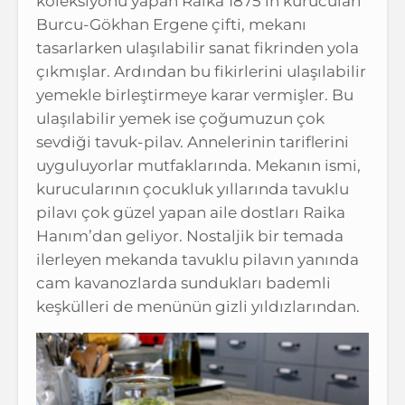
koleksiyonu yapan Raika 1875’in kurucuları
Burcu-Gökhan Ergene çifti, mekanı
tasarlarken ulaşılabilir sanat fikrinden yola
çıkmışlar. Ardından bu fikirlerini ulaşılabilir
yemekle birleştirmeye karar vermişler. Bu
ulaşılabilir yemek ise çoğumuzun çok
sevdiği tavuk-pilav. Annelerinin tariflerini
uyguluyorlar mutfaklarında. Mekanın ismi,
kurucularının çocukluk yıllarında tavuklu
pilavı çok güzel yapan aile dostları Raika
Hanım’dan geliyor. Nostaljik bir temada
ilerleyen mekanda tavuklu pilavın yanında
cam kavanozlarda sundukları bademli
keşkülleri de menünün gizli yıldızlarından.