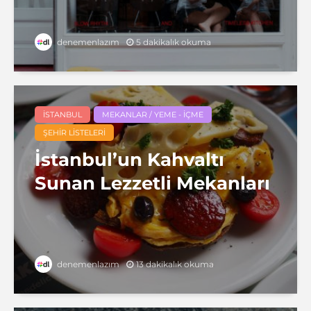
5 dakikalık okuma
denemenlazım
İSTANBUL
MEKANLAR / YEME - İÇME
ŞEHIR LISTELERI
İstanbul’un Kahvaltı
Sunan Lezzetli Mekanları
13 dakikalık okuma
denemenlazım