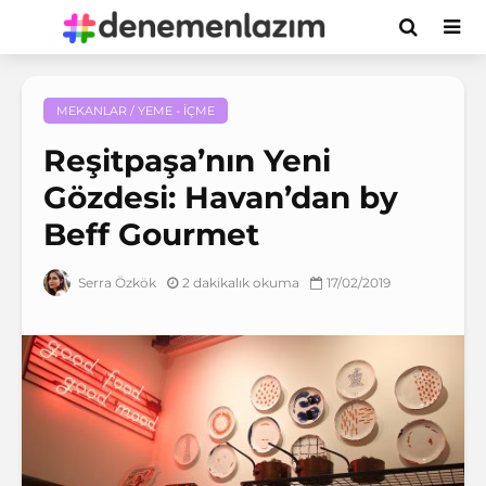
MEKANLAR / YEME - İÇME
Reşitpaşa’nın Yeni
Gözdesi: Havan’dan by
Beff Gourmet
2 dakikalık okuma
17/02/2019
Serra Özkök