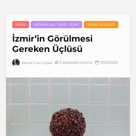
İZMIR
MEKANLAR / YEME - İÇME
ŞEHIR LISTELERI
İzmir’in Görülmesi
Gereken Üçlüsü
3 dakikalık okuma
17/02/2019
Murat Can Uysal