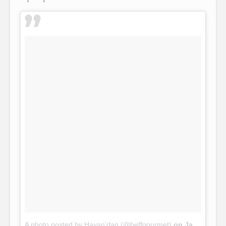
A photo posted by Havan’dan (@beffgourmet)
on
Jan 5, 2017 at 2:12am PST