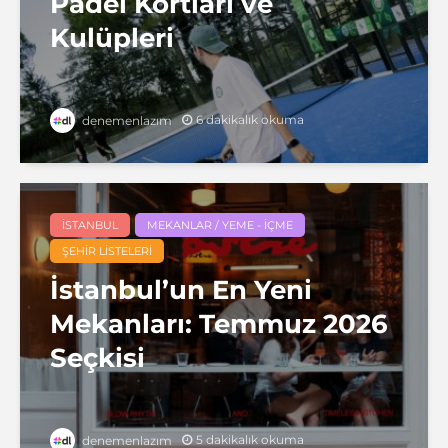
Padel Kortları ve
Kulüpleri
6 dakikalık okuma
denemenlazım
İSTANBUL
MEKANLAR / YEME - İÇME
ŞEHIR LISTELERI
İstanbul’un En Yeni
Mekanları: Temmuz 2026
Seçkisi
5 dakikalık okuma
denemenlazım