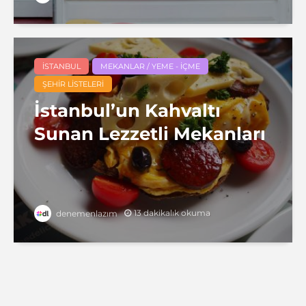
İSTANBUL
MEKANLAR / YEME - İÇME
ŞEHIR LISTELERI
İstanbul’un Kahvaltı
Sunan Lezzetli Mekanları
13 dakikalık okuma
denemenlazım