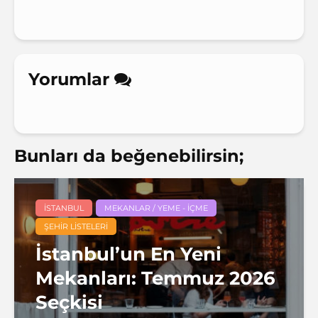
Yorumlar
Bunları da beğenebilirsin;
İSTANBUL
MEKANLAR / YEME - İÇME
ŞEHIR LISTELERI
İstanbul’un En Yeni
Mekanları: Temmuz 2026
Seçkisi