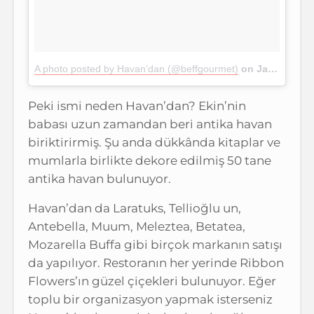
A photo posted by Havan’dan (@beffgourmet)
on
Jan 4, 2017 at 8:30am PST
Peki ismi neden Havan’dan? Ekin’nin
babası uzun zamandan beri antika havan
biriktirirmiş. Şu anda dükkânda kitaplar ve
mumlarla birlikte dekore edilmiş 50 tane
antika havan bulunuyor.
Havan’dan da Laratuks, Tellioğlu un,
Antebella, Muum, Meleztea, Betatea,
Mozarella Buffa gibi birçok markanın satışı
da yapılıyor. Restoranın her yerinde Ribbon
Flowers’ın güzel çiçekleri bulunuyor. Eğer
toplu bir organizasyon yapmak isterseniz