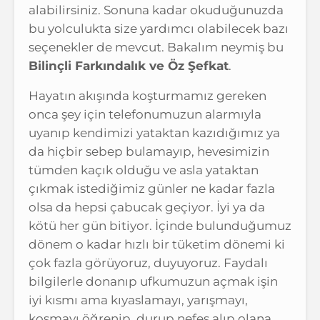
alabilirsiniz. Sonuna kadar okuduğunuzda
bu yolculukta size yardımcı olabilecek bazı
seçenekler de mevcut. Bakalım neymiş bu
Bilinçli Farkındalık ve Öz Şefkat
.
Hayatın akışında koşturmamız gereken
onca şey için telefonumuzun alarmıyla
uyanıp kendimizi yataktan kazıdığımız ya
da hiçbir sebep bulamayıp, hevesimizin
tümden kaçık olduğu ve asla yataktan
çıkmak istediğimiz günler ne kadar fazla
olsa da hepsi çabucak geçiyor. İyi ya da
kötü her gün bitiyor. İçinde bulunduğumuz
dönem o kadar hızlı bir tüketim dönemi ki
çok fazla görüyoruz, duyuyoruz. Faydalı
bilgilerle donanıp ufkumuzun açmak işin
iyi kısmı ama kıyaslamayı, yarışmayı,
koşmayı öğrenip, durup nefes alıp olana