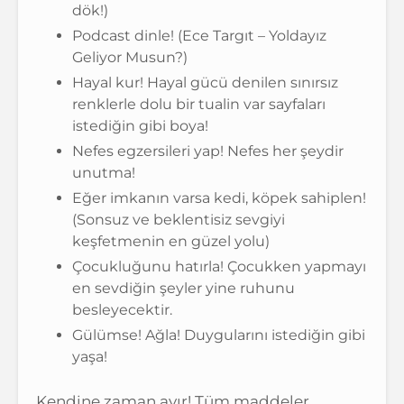
dök!)
Podcast dinle! (Ece Targıt – Yoldayız
Geliyor Musun?)
Hayal kur! Hayal gücü denilen sınırsız
renklerle dolu bir tualin var sayfaları
istediğin gibi boya!
Nefes egzersileri yap! Nefes her şeydir
unutma!
Eğer imkanın varsa kedi, köpek sahiplen!
(Sonsuz ve beklentisiz sevgiyi
keşfetmenin en güzel yolu)
Çocukluğunu hatırla! Çocukken yapmayı
en sevdiğin şeyler yine ruhunu
besleyecektir.
Gülümse! Ağla! Duygularını istediğin gibi
yaşa!
Kendine zaman ayır! Tüm maddeler