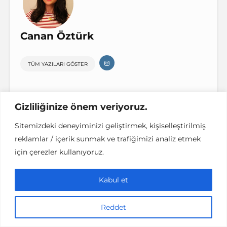
Canan Öztürk
TÜM YAZILARI GÖSTER
Gizliliğinize önem veriyoruz.
Sitemizdeki deneyiminizi geliştirmek, kişiselleştirilmiş
Yorumlar
reklamlar / içerik sunmak ve trafiğimizi analiz etmek
için çerezler kullanıyoruz.
Kabul et
Bunları da beğenebilirsin;
Reddet
ADVERTORIAL
İYI YAŞAM
MODA