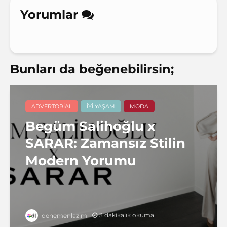
Yorumlar
Bunları da beğenebilirsin;
ADVERTORIAL
İYI YAŞAM
MODA
Begüm Salihoğlu x
SARAR: Zamansız Stilin
Modern Yorumu
3 dakikalık okuma
denemenlazım