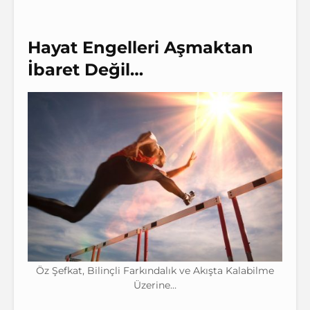
Hayat Engelleri Aşmaktan
İ
baret De
ğ
il…
Öz Şefkat, Bilinçli Farkındalık ve Akışta Kalabilme
Üzerine…