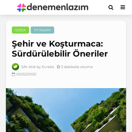
DOĞA
İYI YAŞAM
Şehir ve Koşturmaca:
Sürdürülebilir Öneriler
3 dakikalık okuma
Sıfır Atık by Evreka
05/02/2020