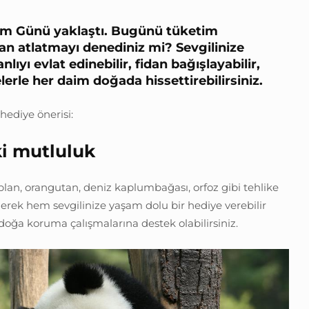
im Günü yaklaştı. Bugünü tüketim
an atlatmayı denediniz mi? Sevgilinize
anlıyı evlat edinebilir, fidan bağışlayabilir,
lerle her daim doğada hissettirebilirsiniz.
 hediye önerisi:
ki mutluluk
lan, orangutan, deniz kaplumbağası, orfoz gibi tehlike
inerek hem sevgilinize yaşam dolu bir hediye verebilir
ğa koruma çalışmalarına destek olabilirsiniz.