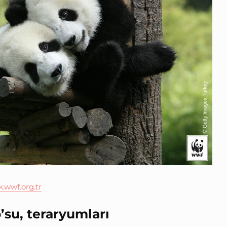
k.wwf.org.tr
su, teraryumları