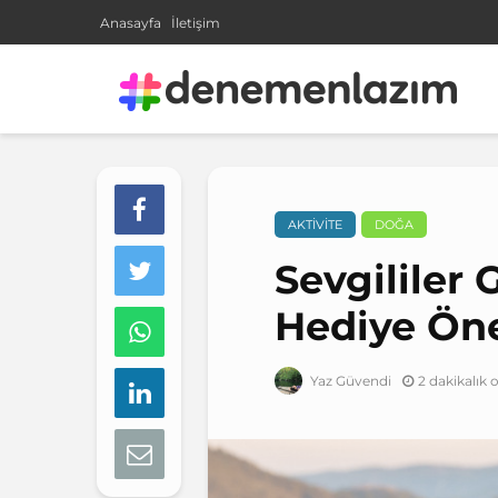
Anasayfa
İletişim
AKTIVITE
DOĞA
Sevgililer
Hediye Öne
2 dakikalık
Yaz Güvendi