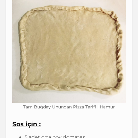
Tam Buğday Unundan Pizza Tarifi | Hamur
Sos için :
5 adet orta boy domates