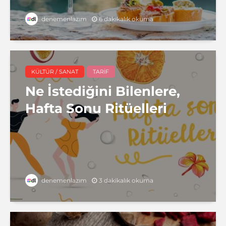
6 dakikalık okuma
denemenlazım
KÜLTÜR / SANAT
TARIF
Ne İstediğini Bilenlere,
Hafta Sonu Ritüelleri
3 dakikalık okuma
denemenlazım