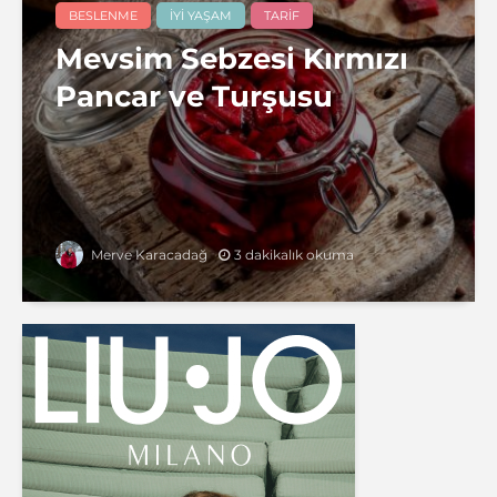
BESLENME
İYI YAŞAM
TARIF
Mevsim Sebzesi Kırmızı
Pancar ve Turşusu
3 dakikalık okuma
Merve Karacadağ