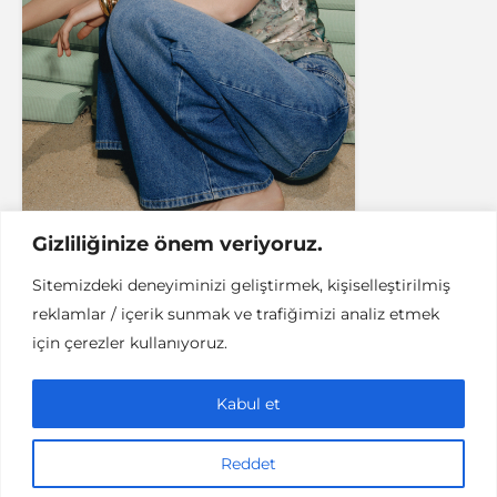
Gizliliğinize önem veriyoruz.
Sitemizdeki deneyiminizi geliştirmek, kişiselleştirilmiş
reklamlar / içerik sunmak ve trafiğimizi analiz etmek
için çerezler kullanıyoruz.
Instant DCPC © Her Hakkı Saklıdır |
İLETİŞİM
Kabul et
This work is licensed under a
Creative
Commons Attribution-NonCommercial-NoDerivatives 4.0
International License
.
Reddet