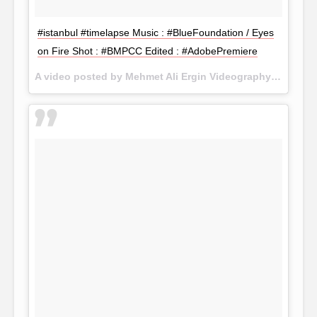
#istanbul #timelapse Music : #BlueFoundation / Eyes
on Fire Shot : #BMPCC Edited : #AdobePremiere
A video posted by Mehmet Ali Ergin Videography (@15.rec) on