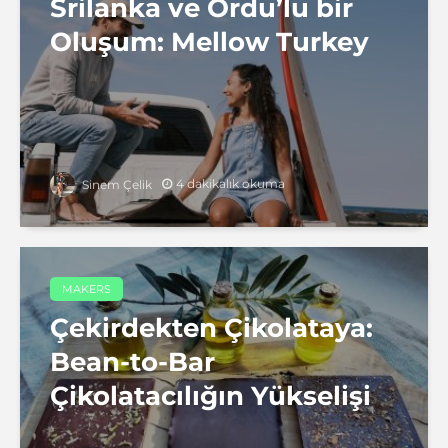
Srilanka ve Ordu’lu bir
Oluşum: Mellow Turkey
4 dakikalık okuma
Sinem Çelik
MAKERS
Çekirdekten Çikolataya:
Bean-to-Bar
Çikolatacılığın Yükselişi