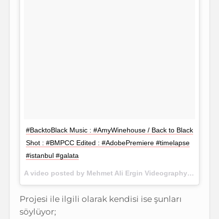
#BacktoBlack Music : #AmyWinehouse / Back to Black
Shot : #BMPCC Edited : #AdobePremiere #timelapse
#istanbul #galata
A video posted by Mehmet Ali Ergin Videography (@15.rec) on
Projesi ile ilgili olarak kendisi ise şunları
söylüyor;