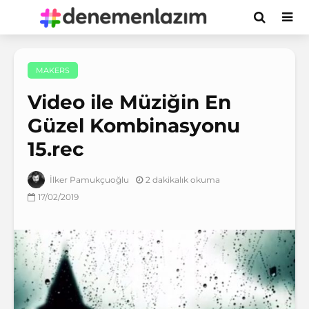
MAKERS
Video ile Müziğin En
Güzel Kombinasyonu
15.rec
2 dakikalık okuma
İlker Pamukçuoğlu
17/02/2019