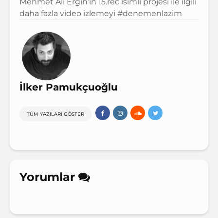
Mehmet Ali Ergin’in
15.rec
isimli projesi ile ilgili
daha fazla video izlemeyi
#denemenlazim
İlker Pamukçuoğlu
TÜM YAZILARI GÖSTER
Yorumlar