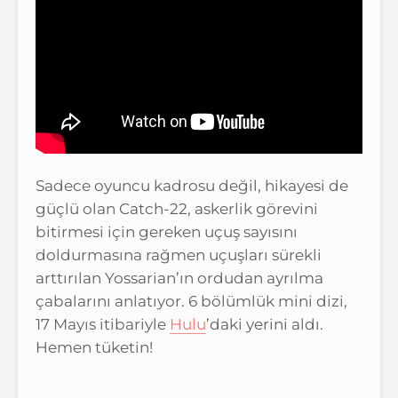
Sadece oyuncu kadrosu değil, hikayesi de
güçlü olan Catch-22, askerlik görevini
bitirmesi için gereken uçuş sayısını
doldurmasına rağmen uçuşları sürekli
arttırılan Yossarian’ın ordudan ayrılma
çabalarını anlatıyor. 6 bölümlük mini dizi,
17 Mayıs itibariyle
Hulu
’daki yerini aldı.
Hemen tüketin!