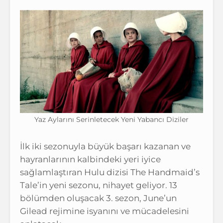
Yaz Aylarını Serinletecek Yeni Yabancı Diziler
İlk iki sezonuyla büyük başarı kazanan ve
hayranlarının kalbindeki yeri iyice
sağlamlaştıran Hulu dizisi The Handmaid’s
Tale’in yeni sezonu, nihayet geliyor. 13
bölümden oluşacak 3. sezon, June’un
Gilead rejimine isyanını ve mücadelesini