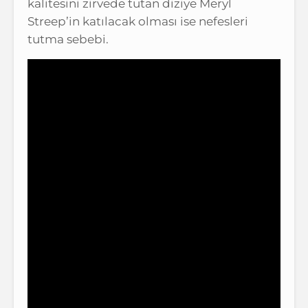
kalitesini zirvede tutan diziye Meryl
Streep’in katılacak olması ise nefesleri
tutma sebebi.