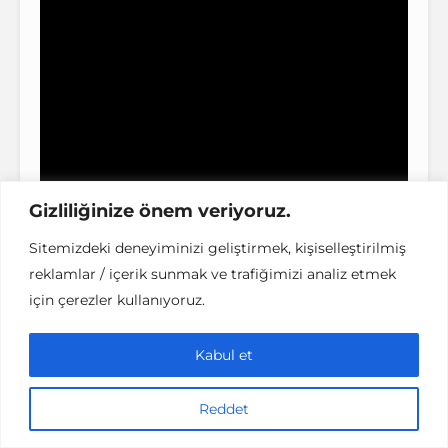
Gizliliğinize önem veriyoruz.
Sitemizdeki deneyiminizi geliştirmek, kişiselleştirilmiş
reklamlar / içerik sunmak ve trafiğimizi analiz etmek
için çerezler kullanıyoruz.
Kabul et
Reddet
City on a Hill |
16 Haziran