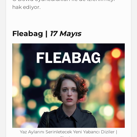
hak ediyor.
Fleabag |
17 Mayıs
Yaz Aylarını Serinletecek Yeni Yabancı Diziler |