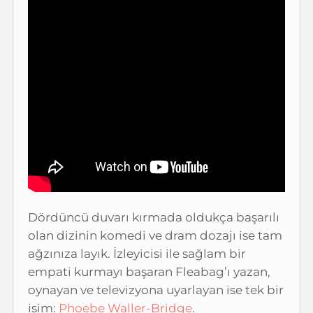
Dördüncü duvarı kırmada oldukça başarılı
olan dizinin komedi ve dram dozajı ise tam
ağzınıza layık. İzleyicisi ile sağlam bir
empati kurmayı başaran Fleabag’ı yazan,
oynayan ve televizyona uyarlayan ise tek bir
isim:
Phoebe Waller-Bridge
.