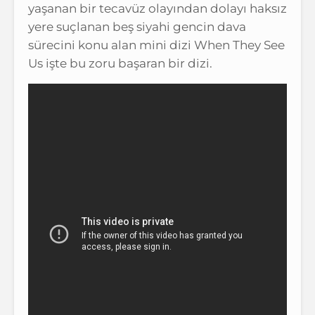
yaşanan bir tecavüz olayından dolayı haksız
yere suçlanan beş siyahi gencin dava
sürecini konu alan mini dizi When They See
Us işte bu zoru başaran bir dizi.