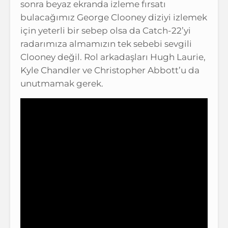
sonra beyaz ekranda izleme fırsatı
bulacağımız George Clooney diziyi izlemek
için yeterli bir sebep olsa da Catch-22’yi
radarımıza almamızın tek sebebi sevgili
Clooney değil. Rol arkadaşları Hugh Laurie,
Kyle Chandler ve Christopher Abbott’u da
unutmamak gerek.