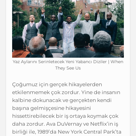
Yaz Aylarını Serinletecek Yeni Yabancı Diziler | When
They See Us
Çoğumuz için gerçek hikayelerden
etkilenmemek çok zordur. Yine de insanın
kalbine dokunacak ve gerçekten kendi
başına gelmişçesine hikayesini
hissettirebilecek bir iş ortaya koymak çok
daha zordur. Ava DuVernay ve Netflix’in iş
birliği ile, 1989’da New York Central Park’ta