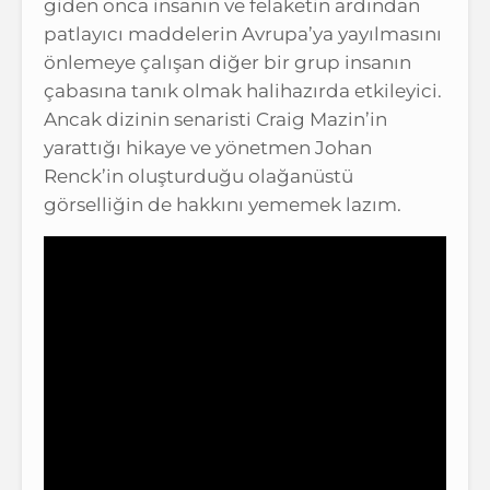
giden onca insanın ve felaketin ardından
patlayıcı maddelerin Avrupa’ya yayılmasını
önlemeye çalışan diğer bir grup insanın
çabasına tanık olmak halihazırda etkileyici.
Ancak dizinin senaristi Craig Mazin’in
yarattığı hikaye ve yönetmen Johan
Renck’in oluşturduğu olağanüstü
görselliğin de hakkını yememek lazım.