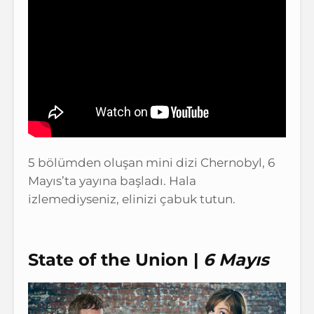
5 bölümden oluşan mini dizi Chernobyl, 6
Mayıs’ta yayına başladı. Hala
izlemediyseniz, elinizi çabuk tutun.
State of the Union |
6 Mayıs