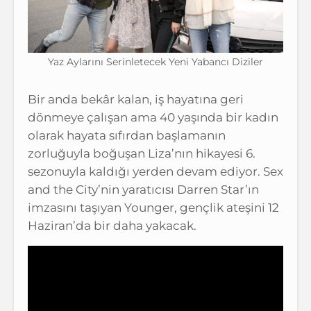
Yaz Aylarını Serinletecek Yeni Yabancı Diziler
Bir anda bekâr kalan, iş hayatına geri
dönmeye çalışan ama 40 yaşında bir kadın
olarak hayata sıfırdan başlamanın
zorluğuyla boğuşan Liza’nın hikayesi 6.
sezonuyla kaldığı yerden devam ediyor. Sex
and the City’nin yaratıcısı Darren Star’ın
imzasını taşıyan Younger, gençlik ateşini 12
Haziran’da bir daha yakacak.