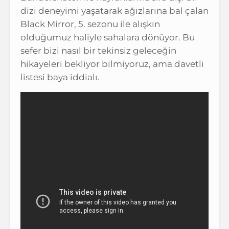
dizi deneyimi yaşatarak ağızlarına bal çalan
Black Mirror, 5. sezonu ile alışkın
olduğumuz haliyle sahalara dönüyor. Bu
sefer bizi nasıl bir tekinsiz geleceğin
hikayeleri bekliyor bilmiyoruz, ama davetli
listesi baya iddialı.