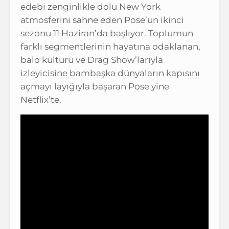
edebi zenginlikle dolu New York
atmosferini sahne eden Pose’un ikinci
sezonu 11 Haziran’da başlıyor. Toplumun
farklı segmentlerinin hayatına odaklanan,
balo kültürü ve Drag Show’larıyla
izleyicisine bambaşka dünyaların kapısını
açmayı layığıyla başaran Pose yine
Netflix’te.