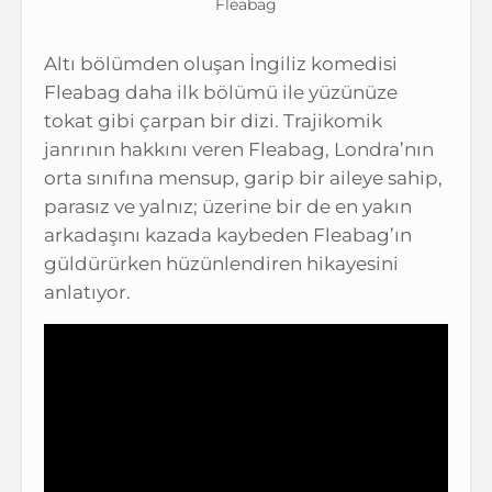
Fleabag
Altı bölümden oluşan İngiliz komedisi
Fleabag daha ilk bölümü ile yüzünüze
tokat gibi çarpan bir dizi. Trajikomik
janrının hakkını veren Fleabag, Londra’nın
orta sınıfına mensup, garip bir aileye sahip,
parasız ve yalnız; üzerine bir de en yakın
arkadaşını kazada kaybeden Fleabag’ın
güldürürken hüzünlendiren hikayesini
anlatıyor.