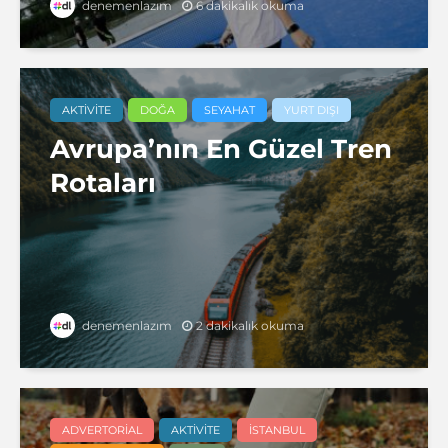
6 dakikalık okuma
denemenlazım
AKTIVITE
DOĞA
SEYAHAT
YURT DIŞI
Avrupa’nın En Güzel Tren
Rotaları
2 dakikalık okuma
denemenlazım
ADVERTORIAL
AKTIVITE
İSTANBUL