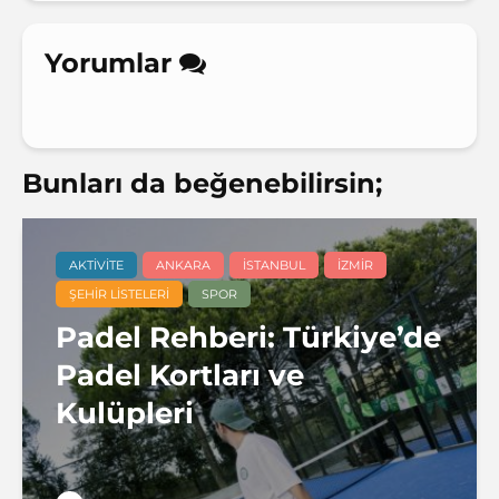
Yorumlar
Bunları da beğenebilirsin;
AKTIVITE
ANKARA
İSTANBUL
İZMIR
ŞEHIR LISTELERI
SPOR
Padel Rehberi: Türkiye’de
Padel Kortları ve
Kulüpleri