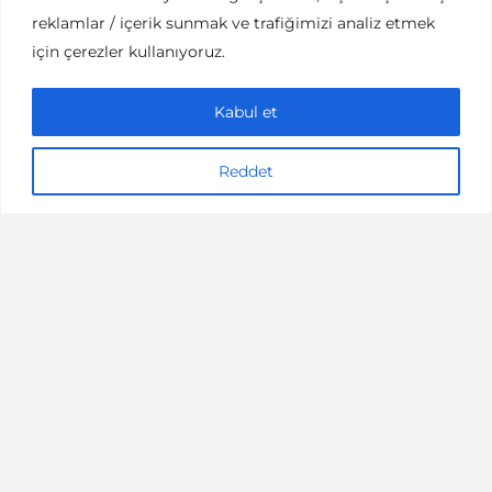
reklamlar / içerik sunmak ve trafiğimizi analiz etmek
AKTIVITE
DOĞA
için çerezler kullanıyoruz.
Kamp: Kendine ve
Doğaya Dönüş Vakti
Kabul et
4 dakikalık okuma
Emre Kaan Erdoğan
Reddet
17/02/2019