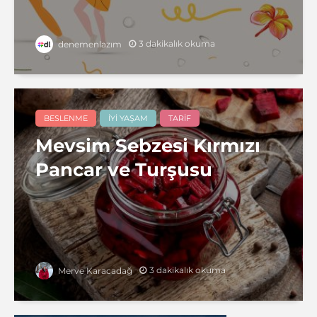
3 dakikalık okuma
denemenlazım
BESLENME
İYI YAŞAM
TARIF
Mevsim Sebzesi Kırmızı
Pancar ve Turşusu
3 dakikalık okuma
Merve Karacadağ