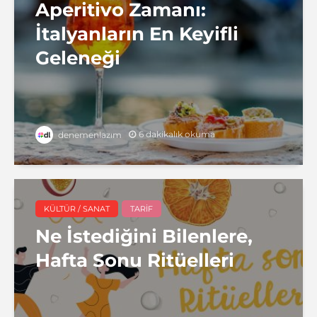
Aperitivo Zamanı:
İtalyanların En Keyifli
Geleneği
6 dakikalık okuma
denemenlazım
KÜLTÜR / SANAT
TARIF
Ne İstediğini Bilenlere,
Hafta Sonu Ritüelleri