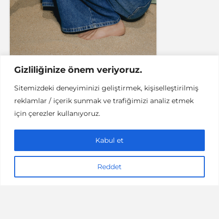
Gizliliğinize önem veriyoruz.
Sitemizdeki deneyiminizi geliştirmek, kişiselleştirilmiş
reklamlar / içerik sunmak ve trafiğimizi analiz etmek
TARIF
için çerezler kullanıyoruz.
Lezzetli Bir Alternatif,
Çıtır Kinoa Köftesi
Kabul et
2 dakikalık okuma
17/02/2019
midyeustuwasabi
Reddet