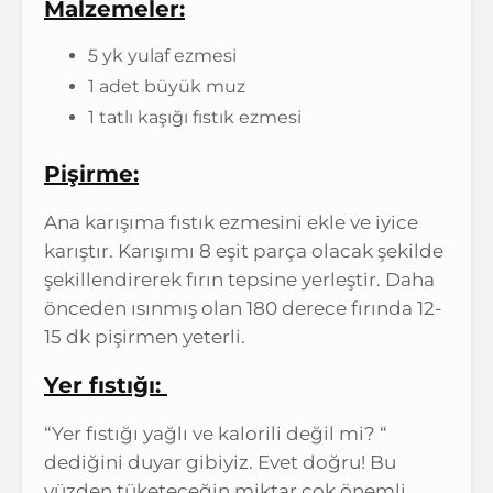
Malzemeler:
5 yk yulaf ezmesi
1 adet büyük muz
1 tatlı kaşığı fıstık ezmesi
Pişirme:
Ana karışıma fıstık ezmesini ekle ve iyice
karıştır. Karışımı 8 eşit parça olacak şekilde
şekillendirerek fırın tepsine yerleştir. Daha
önceden ısınmış olan 180 derece fırında 12-
15 dk pişirmen yeterli.
Yer fıstığı:
“Yer fıstığı yağlı ve kalorili değil mi? “
dediğini duyar gibiyiz. Evet doğru! Bu
yüzden tüketeceğin miktar çok önemli.