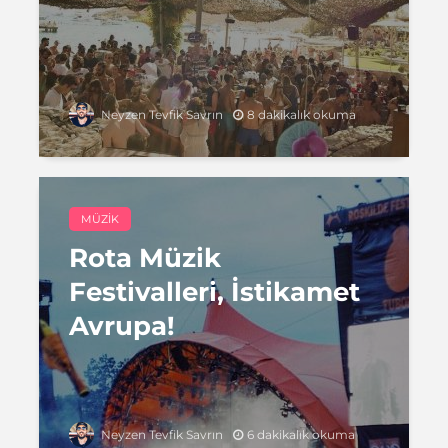
8 dakikalık okuma
Neyzen Tevfik Savrın
MÜZIK
Rota Müzik
Festivalleri, İstikamet
Avrupa!
6 dakikalık okuma
Neyzen Tevfik Savrın