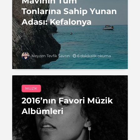
Mavinin Tüm
Tonlarına Sahip Yunan
Adası: Kefalonya
6 dakikalık okuma
Neyzen Tevfik Savrın
MÜZIK
2016’nın Favori Müzik
Albümleri