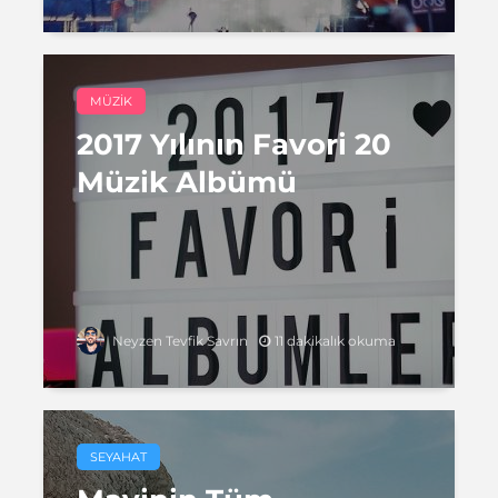
MÜZIK
2017 Yılının Favori 20
Müzik Albümü
11 dakikalık okuma
Neyzen Tevfik Savrın
SEYAHAT