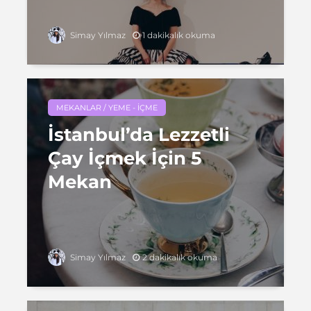
1 dakikalık okuma
Simay Yılmaz
MEKANLAR / YEME - İÇME
İstanbul’da Lezzetli
Çay İçmek İçin 5
Mekan
2 dakikalık okuma
Simay Yılmaz