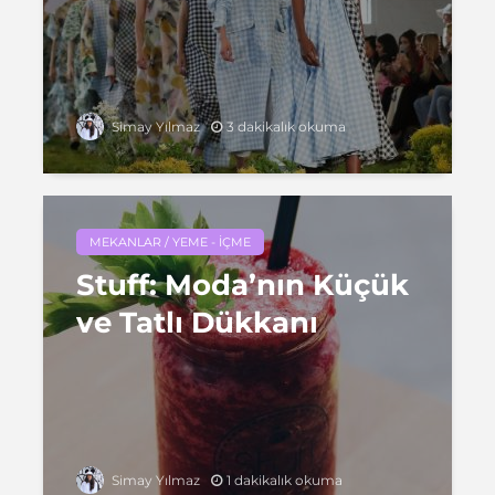
3 dakikalık okuma
Simay Yılmaz
MEKANLAR / YEME - İÇME
Stuff: Moda’nın Küçük
ve Tatlı Dükkanı
1 dakikalık okuma
Simay Yılmaz