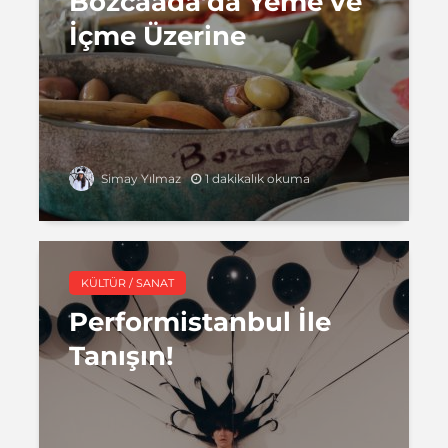
Bozcaada’da Yeme ve
İçme Üzerine
1 dakikalık okuma
Simay Yılmaz
KÜLTÜR / SANAT
Performistanbul İle
Tanışın!