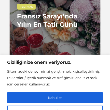
FESTIVAL
Fransız Sarayı’nda
Yılın En Tatlı Günü
1 dakikalık okuma
Simay Yılmaz
Gizliliğinize önem veriyoruz.
Sitemizdeki deneyiminizi geliştirmek, kişiselleştirilmiş
reklamlar / içerik sunmak ve trafiğimizi analiz etmek
için çerezler kullanıyoruz.
Instant DCPC © Her Hakkı Saklıdır |
İLETİŞİM
Kabul et
This work is licensed under a
Creative
Commons Attribution-NonCommercial-NoDerivatives 4.0
International License
.