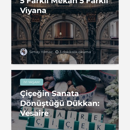
5 Farklı Mekan 5 Farklı
Viyana
3 dakikalık okuma
Simay Yılmaz
İYI YAŞAM
Çiçeğin Sanata
Dönüştüğü Dükkan:
Vesaire