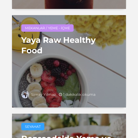
MEKANLAR / YEME - İÇME
Yaya Raw Healthy
Food
1 dakikalık okuma
Simay Yılmaz
SEYAHAT