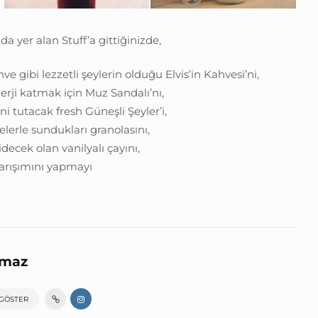
da yer alan Stuff’a gittiğinizde,
ve gibi lezzetli şeylerin olduğu Elvis’in Kahvesi’ni,
erji katmak için Muz Sandalı’nı,
ni tutacak fresh Güneşli Şeyler’i,
erle sundukları granolasını,
idecek olan vanilyalı çayını,
arışımını yapmayı
lmaz
 GÖSTER