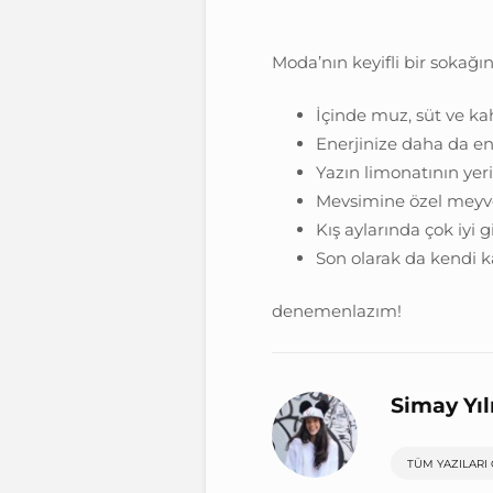
Moda’nın keyifli bir sokağın
İçinde muz, süt ve kah
Enerjinize daha da en
Yazın limonatının yeri
Mevsimine özel meyvel
Kış aylarında çok iyi g
Son olarak da kendi k
denemenlazım!
Simay Yı
TÜM YAZILARI