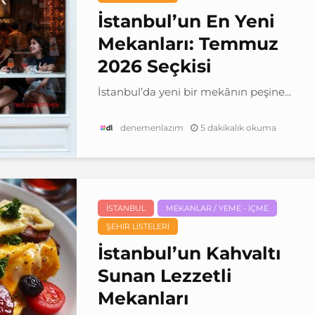
İstanbul’un En Yeni
Mekanları: Temmuz
2026 Seçkisi
İstanbul’da yeni bir mekânın peşine...
5 dakikalık okuma
denemenlazım
İSTANBUL
MEKANLAR / YEME - İÇME
ŞEHIR LISTELERI
İstanbul’un Kahvaltı
Sunan Lezzetli
Mekanları