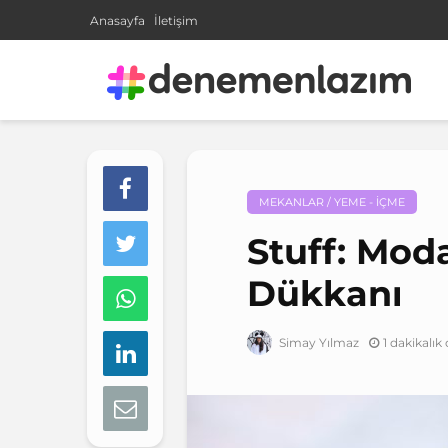
Anasayfa
İletişim
MEKANLAR / YEME - İÇME
Stuff: Moda
Dükkanı
1 dakikalı
Simay Yılmaz