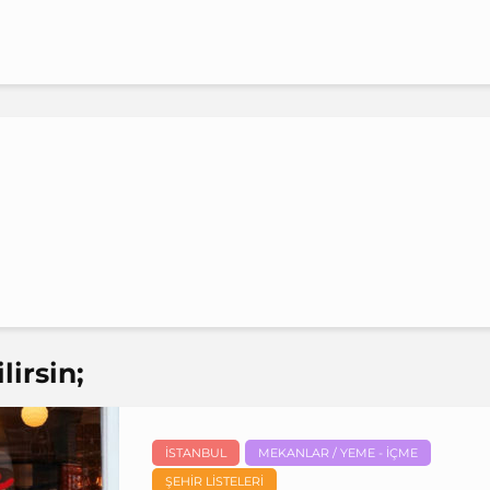
irsin;
İSTANBUL
MEKANLAR / YEME - İÇME
ŞEHIR LISTELERI