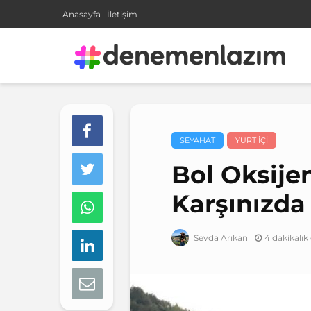
Anasayfa
İletişim
SEYAHAT
YURT IÇI
Bol Oksije
Karşınızda
4 dakikalı
Sevda Arıkan