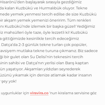
 Hisarönü’den başlayarak sırasıyla gezdiğimiz
zda kalan Kuzbükü ve Hurmalıbük oluyor. Tekne
teknede yemek yenmesi tercih edilse de size Kuzbükü
ir akşam yemek yemenizi öneririm. Tüm renkleri
nı Kuzbükü’nde izlemek bir başka güzel! Yediğimiz
z mahsülleri öyle taze, öyle lezzetli ki! Kuzbükü
a gittiğimizde kesinlikle tercih edeceğimiz
. Datça’da 2-3 günlük tekne turları çok popüler,
e tavsiyem mutlaka tekne turuna çıkmanız. Biz sadece
i bir gulet olan Su Delisi’nin teknesini tercih
inin sahibi ve Datça’nın yerlisi olan Barış kaptan
ün yaşatıyor. Akşamları yıldızları seyrederek
üzünü yıkamak için denize atlamak kadar insanın
r şey yok!
 uygunluklar için
viravira.co
‘nun kiralama servisine göz