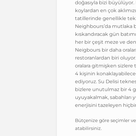
doğasıyla bizi büyülüyor.
koylardan en çok aklımı
tatillerinde genellikle 
Neighbours’da mutlaka b
kıskandıracak gün batımı
her bir çeşit meze ve deni
Neigbours bir daha oralar
restoranlardan biri oluyor
oralara gitmişken sizler
4 kişinin konaklayabileceğ
ediyoruz. Su Delisi teknes
bizlere unutulmaz bir 4 g
uyuyakalmak, sabahları y
enerjisini tazeleyen hiçbi
Bütçenize göre seçimler ve
atabilirsiniz.