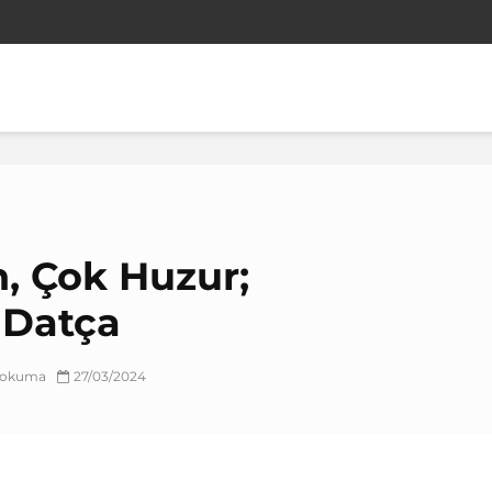
n, Çok Huzur;
 Datça
k okuma
27/03/2024