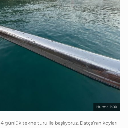
Hurmalıbük
4 günlük tekne turu ile başlıyoruz, Datça’nın koyları