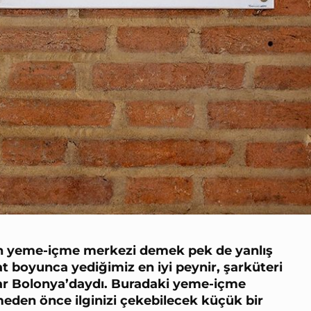
nın yeme-içme merkezi demek pek de yanlış
at boyunca yediğimiz
en iyi peynir,
şarküteri
ar
Bolonya’daydı. Buradaki yeme-içme
eden önce ilginizi çekebilecek küçük bir