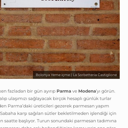
Bolonya Yeme içme | La Sorbetteria Castiglione
ken fazladan bir gün ayırıp
Parma
ve
Modena
’yı görün.
 alıp ulaşımızı sağlayacak birçok hesaplı günlük turlar
nden Parma’daki üreticileri gezerek parmesan yapım
. Sabaha karşı sağılan sütler bekletilmeden işlendiği için
en saatte başlıyor. Turun sonundaki parmesan tadımına