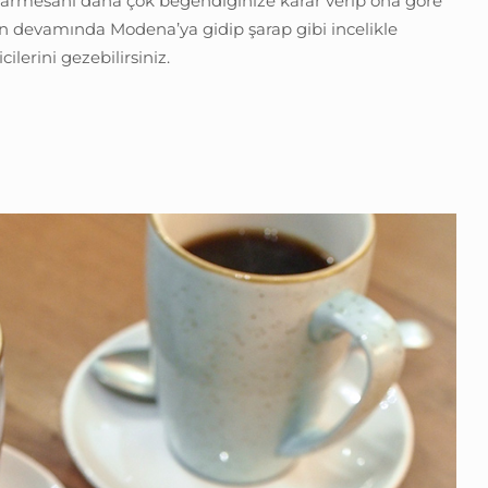
parmesanı daha çok beğendiğinize karar verip ona göre
urun devamında Modena’ya gidip şarap gibi incelikle
ilerini gezebilirsiniz.