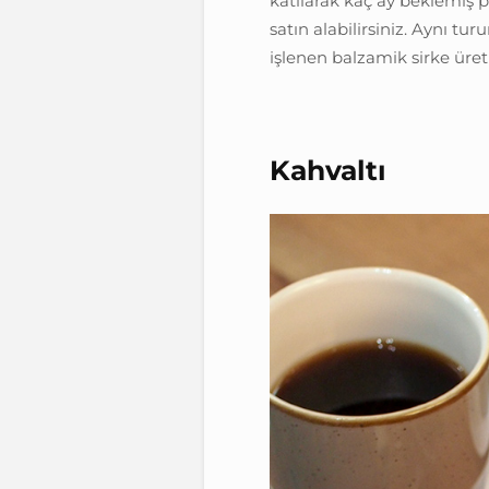
katılarak kaç ay beklemiş 
satın alabilirsiniz. Aynı t
işlenen balzamik sirke üretic
Kahvaltı