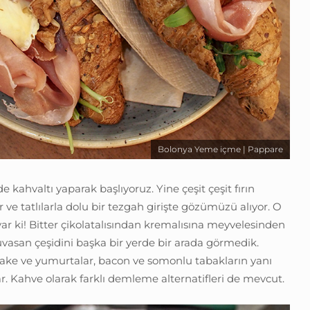
Bolonya Yeme içme | Pappare
de kahvaltı yaparak başlıyoruz. Yine çeşit çeşit fırın
ar ve tatlılarla dolu bir tezgah girişte gözümüzü alıyor. O
ar ki! Bitter çikolatalısından kremalısına meyvelesinden
uvasan çeşidini başka bir yerde bir arada görmedik.
ake ve yumurtalar, bacon ve somonlu tabakların yanı
r. Kahve olarak farklı demleme alternatifleri de mevcut.