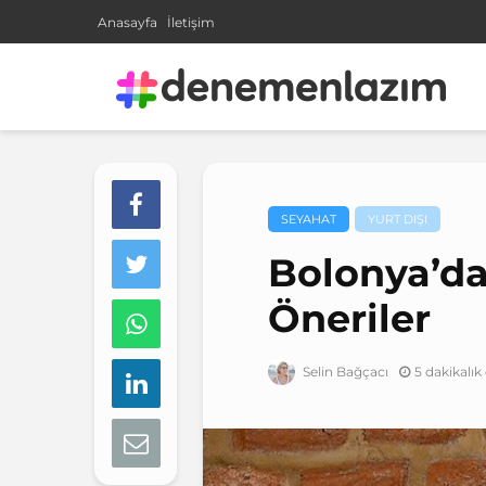
Anasayfa
İletişim
SEYAHAT
YURT DIŞI
Bolonya’d
Öneriler
5 dakikalı
Selin Bağçacı