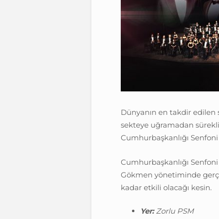
Dünyanın en takdir edilen s
sekteye uğramadan sürekl
Cumhurbaşkanlığı Senfoni O
Cumhurbaşkanlığı Senfoni 
Gökmen yönetiminde gerçek
kadar etkili olacağı kesin.
Yer:
Zorlu PSM