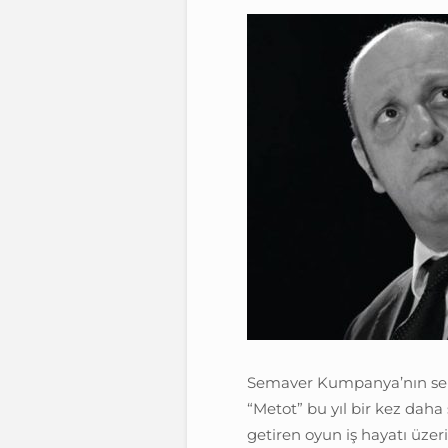
Semaver Kumpanya’nın seki
“Metot” bu yıl bir kez daha
getiren oyun iş hayatı üze