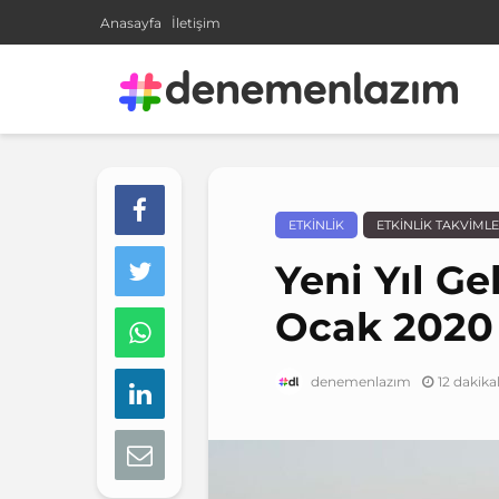
Anasayfa
İletişim
ETKINLIK
ETKINLIK TAKVIMLE
Yeni Yıl Ge
Ocak 2020 
12 dakik
denemenlazım