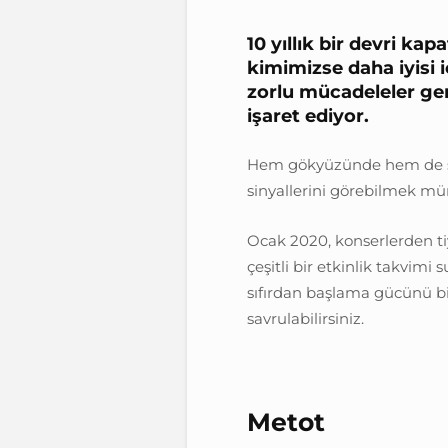
10 yıllık bir devri ka
kimimizse daha iyisi 
zorlu mücadeleler ge
işaret ediyor.
Hem gökyüzünde hem de sen
sinyallerini görebilmek mü
Ocak 2020, konserlerden ti
çeşitli bir etkinlik takvimi 
sıfırdan başlama gücünü bir
savrulabilirsiniz.
Metot