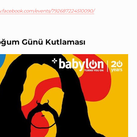
w.facebook.com/events/792687224510090/
oğum Günü Kutlaması