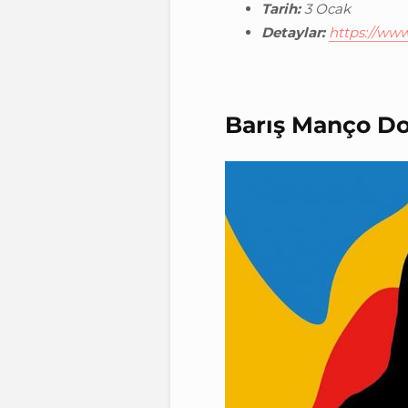
Tarih:
3 Ocak
Detaylar:
https://ww
Barış Manço D