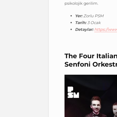
psikolojik gerilim.
Yer:
Zorlu PSM
Tarih:
3 Ocak
Detaylar:
https://ww
The Four Itali
Senfoni Orkestr