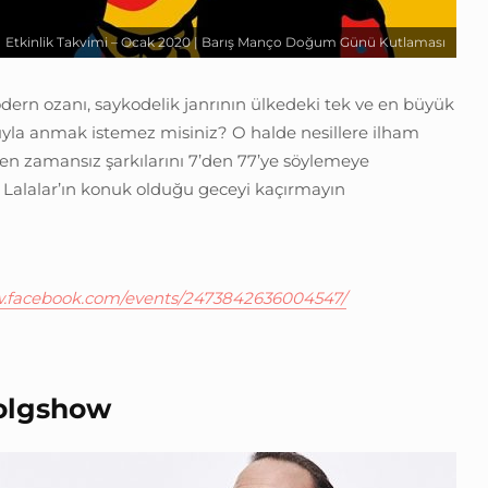
Etkinlik Takvimi – Ocak 2020 | Barış Manço Doğum Günü Kutlaması
dern ozanı, saykodelik janrının ülkedeki tek ve en büyük
ıyla anmak istemez misiniz? O halde nesillere ilham
n zamansız şarkılarını 7’den 77’ye söylemeye
e Lalalar’ın konuk olduğu geceyi kaçırmayın
w.facebook.com/events/2473842636004547/
Tolgshow