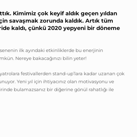
pattık. Kimimiz çok keyif aldık geçen yıldan
için savaşmak zorunda kaldık. Artık tüm
ride kaldı, çünkü 2020 yepyeni bir döneme
enin ilk ayındaki etkinliklerde bu enerjinin
mkün. Nereye bakacağınızı bilin yeter!
yatrolara festivallerden stand-up’lara kadar uzanan çok
sunuyor. Yeni yıl için ihtiyacınız olan motivasyonu ve
inde bulamazsanız bir diğerine gönül rahatlığı ile