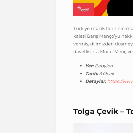
Türkiye müzik tarihinin mo
kalesi Barış Manço’yu hakk
vermiş, dilimizden düşmeye
davetlisiniz. Murat Meriç v
Yer:
Babylon
Tarih:
3 Ocak
Detaylar:
https://ww
Tolga Çevik – 