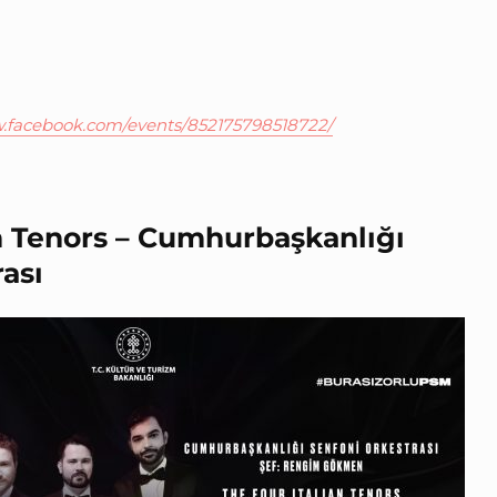
w.facebook.com/events/852175798518722/
an Tenors – Cumhurbaşkanlığı
ası