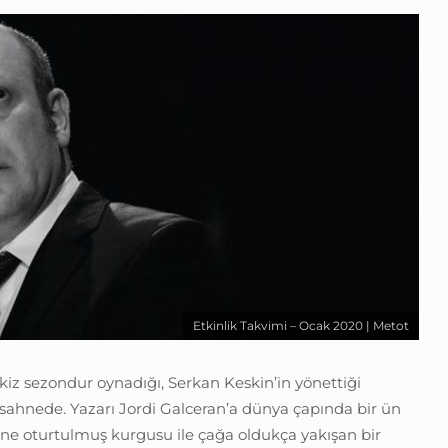
Etkinlik Takvimi – Ocak 2020 | Metot
z sezondur oynadığı, Serkan Keskin’in yönettiği
 sahnede. Yazarı Jordi Galceran’a dünya çapında bir ün
rine oturtulmuş kurgusu ile çağa oldukça yakışan bir