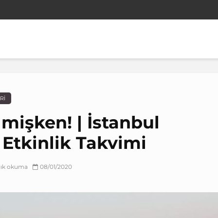
RI
lmişken! | İstanbul
Etkinlik Takvimi
alık okuma
08/01/2020