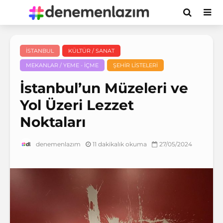
İSTANBUL
KÜLTÜR / SANAT
MEKANLAR / YEME - İÇME
ŞEHIR LISTELERI
İstanbul’un Müzeleri ve
Yol Üzeri Lezzet
Noktaları
11 dakikalık okuma
27/05/2024
denemenlazım