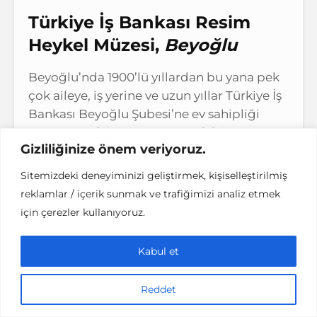
Türkiye İş Bankası Resim
Heykel Müzesi,
Beyoğlu
Beyoğlu’nda 1900’lü yıllardan bu yana pek
çok aileye, iş yerine ve uzun yıllar Türkiye İş
Bankası Beyoğlu Şubesi’ne ev sahipliği
yapmış Bodvi Apartmanı artık bir müze
Gizliliğinize önem veriyoruz.
olarak yolculuğuna devam ediyor. Titiz bir
restorasyon projesinin ardından Resim
Sitemizdeki deneyiminizi geliştirmek, kişiselleştirilmiş
Heykel Müzesi olarak ziyaretçilere açılan
reklamlar / içerik sunmak ve trafiğimizi analiz etmek
müzede Türk resim ve heykel sanatının
için çerezler kullanıyoruz.
gelişimine ışık tutan süreli ve kalıcı sergiler
yer alıyor. Kalıcı sergilerde 19. yüzyıl sonu –
Kabul et
20. yüzyıl başı Türk resim sanatının
öncüleri, 1914 Kuşağı ressamları,
Reddet
Cumhuriyet’in ilk dönem sanatçıları ve 20.
yüzyılın ortalarından günümüze uzanan