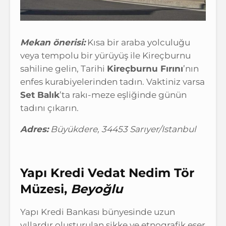
Mekan önerisi:
Kısa bir araba yolculuğu
veya tempolu bir yürüyüş ile Kireçburnu
sahiline gelin, Tarihi
Kireçburnu Fırını
’nın
enfes kurabiyelerinden tadın. Vaktiniz varsa
Set Balık
’ta rakı-meze eşliğinde günün
tadını çıkarın.
Adres:
Büyükdere, 34453 Sarıyer/Istanbul
Yapı Kredi Vedat Nedim Tör
Müzesi,
Beyoğlu
Yapı Kredi Bankası bünyesinde uzun
yıllardır oluşturulan sikke ve etnografik eser