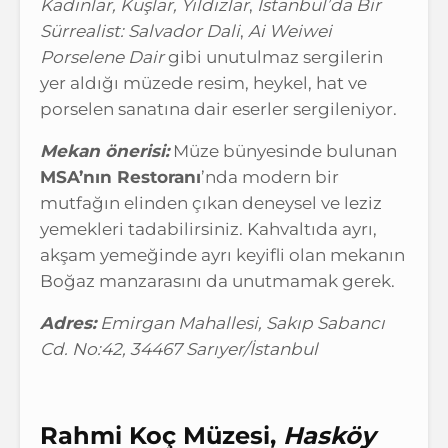
Kadınlar, Kuşlar, Yıldızlar
,
İstanbul’da Bir
Sürrealist: Salvador Dali
,
Ai Weiwei
Porselene Dair
gibi unutulmaz sergilerin
yer aldığı müzede resim, heykel, hat ve
porselen sanatına dair eserler sergileniyor.
Mekan önerisi:
Müze bünyesinde bulunan
MSA’nın Restoranı
’nda modern bir
mutfağın elinden çıkan deneysel ve leziz
yemekleri tadabilirsiniz. Kahvaltıda ayrı,
akşam yemeğinde ayrı keyifli olan mekanın
Boğaz manzarasını da unutmamak gerek.
Adres:
Emirgan Mahallesi, Sakıp Sabancı
Cd. No:42, 34467 Sarıyer/İstanbul
Rahmi Koç Müzesi,
Hasköy