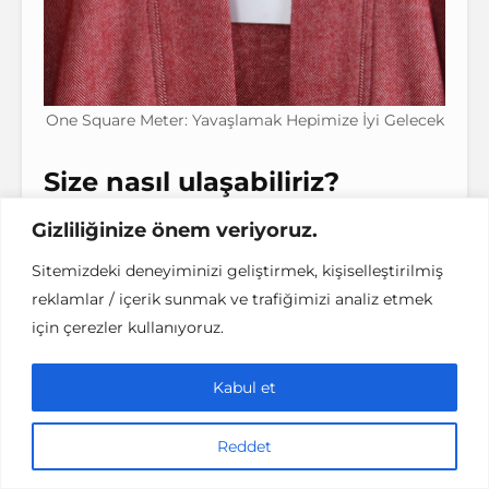
One Square Meter: Yavaşlamak Hepimize İyi Gelecek
Size nasıl ulaşabiliriz?
Gizliliğinize önem veriyoruz.
Z & Ç:
Ürünlerimizi onesquaremeter.co’dan
inceleyebilir; bizi daha yakından tanımak
Sitemizdeki deneyiminizi geliştirmek, kişiselleştirilmiş
için
reklamlar / içerik sunmak ve trafiğimizi analiz etmek
instagram.com/onesquaremeterco’dan
için çerezler kullanıyoruz.
takip edebilirsiniz. ‘Fair trade’ gereği araya
çok fazla aracı sokmamaya çalışıyoruz.
Kabul et
Akaretler’deki Slow Public’te
çantalarımızdan bir seçki var.
Reddet
Bozcaada’daki BİT kıyafetlerden güzel ve
zengin bir seçkiye sahip. Bir de