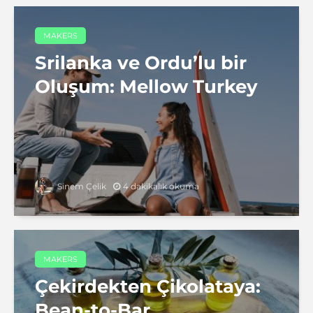
MAKERS
Srilanka ve Ordu’lu bir
Oluşum: Mellow Turkey
4 dakikalık okuma
Sinem Çelik
MAKERS
Çekirdekten Çikolataya:
Bean-to-Bar