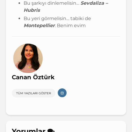
Bu şarkıyı dinlemelisin…
Sevdaliza –
Hubris
Bu yeri görmelisin… tabiki de
Montepellier
. Benim evim
Canan Öztürk
TÜM YAZILARI GÖSTER
Yorumlar