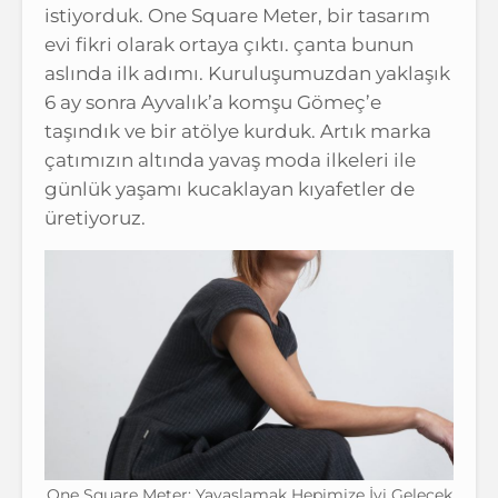
istiyorduk. One Square Meter, bir tasarım
evi fikri olarak ortaya çıktı. çanta bunun
aslında ilk adımı. Kuruluşumuzdan yaklaşık
6 ay sonra Ayvalık’a komşu Gömeç’e
taşındık ve bir atölye kurduk. Artık marka
çatımızın altında yavaş moda ilkeleri ile
günlük yaşamı kucaklayan kıyafetler de
üretiyoruz.
One Square Meter: Yavaşlamak Hepimize İyi Gelecek