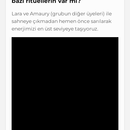
bazı ritüellerin var mı?
Lara ve Amaury (grubun diğer üyeleri) ile
sahneye çıkmadan hemen önce sarılarak
enerjimizi en üst seviyeye taşıyoruz.