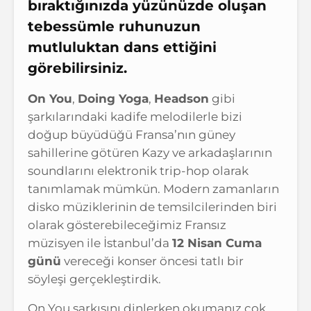
bıraktığınızda yüzünüzde oluşan
tebessümle ruhunuzun
mutluluktan dans ettiğini
görebilirsiniz.
On You
,
Doing Yoga
,
Headson
gibi
şarkılarındaki kadife melodilerle bizi
doğup büyüdüğü Fransa’nın güney
sahillerine götüren Kazy ve arkadaşlarının
soundlarını elektronik trip-hop olarak
tanımlamak mümkün. Modern zamanların
disko müziklerinin de temsilcilerinden biri
olarak gösterebileceğimiz Fransız
müzisyen ile İstanbul’da
12 Nisan Cuma
günü
vereceği konser öncesi tatlı bir
söyleşi gerçekleştirdik.
On You şarkısını dinlerken okumanız çok