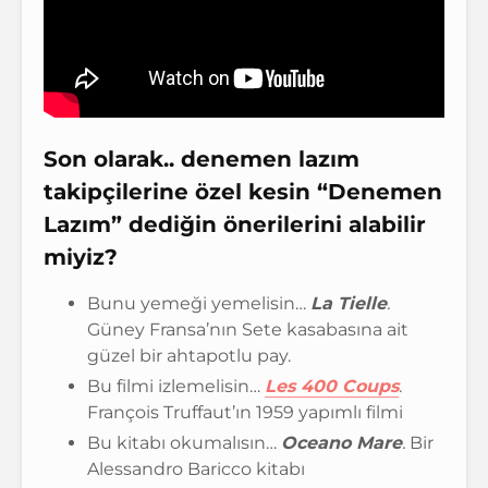
Son olarak.. denemen lazım
takipçilerine özel kesin “Denemen
Lazım” dediğin önerilerini alabilir
miyiz?
Bunu yemeği yemelisin…
La Tielle
.
Güney Fransa’nın Sete kasabasına ait
güzel bir ahtapotlu pay.
Bu filmi izlemelisin…
Les 400 Coups
.
François Truffaut’ın 1959 yapımlı filmi
Bu kitabı okumalısın…
Oceano Mare
.
Bir
Alessandro Baricco kitabı