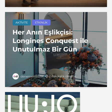
AKTIVITE
ETKINLIK
Her Anın Eşlikçisi:
Longines Conquest ile
Unutulmaz Bir Gün
2 dakikalık okuma
denemenlazım