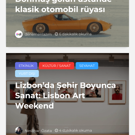
klasik otomobil rüyası
6 dakikalık okuma
denemenlazım
ETKINLIK
KÜLTÜR / SANAT
SEYAHAT
YURT DIŞI
Lizbon’da Şehir Boyunca
Sanat: Lisbon Art
Weekend
4 dakikalık okuma
Neslihan Özata