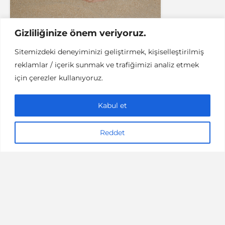
Gizliliğinize önem veriyoruz.
Sitemizdeki deneyiminizi geliştirmek, kişiselleştirilmiş
reklamlar / içerik sunmak ve trafiğimizi analiz etmek
ETKINLIK
ETKINLIK TAKVIMLERI
için çerezler kullanıyoruz.
İstanbul’un Öne Çıkan
Etkinlikleri | Mayıs 2019
Kabul et
10 dakikalık okuma
30/05/2019
denemenlazım
Reddet