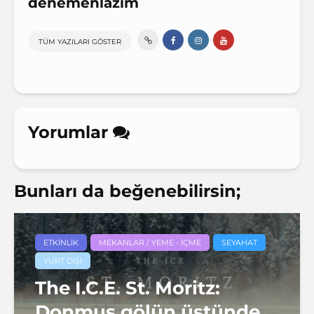
denemenlazım
TÜM YAZILARI GÖSTER
Yorumlar
Bunları da beğenebilirsin;
ETKINLIK
MEKANLAR / YEME - İÇME
SEYAHAT
YURT DIŞI
The I.C.E. St. Moritz:
Donmuş gölün üstünde