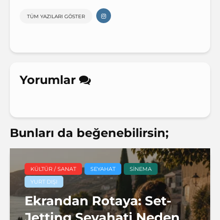
TÜM YAZILARI GÖSTER
Yorumlar
Bunları da beğenebilirsin;
KÜLTÜR / SANAT
SEYAHAT
SINEMA
YURT DIŞI
Ekrandan Rotaya: Set-
Jetting Seyahati Neden