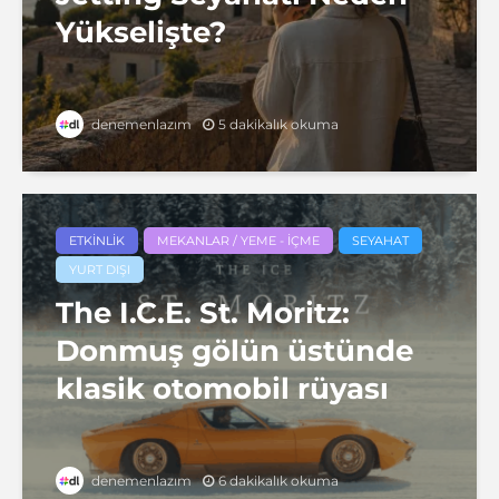
Yükselişte?
5 dakikalık okuma
denemenlazım
ETKINLIK
MEKANLAR / YEME - İÇME
SEYAHAT
YURT DIŞI
The I.C.E. St. Moritz:
Donmuş gölün üstünde
klasik otomobil rüyası
6 dakikalık okuma
denemenlazım