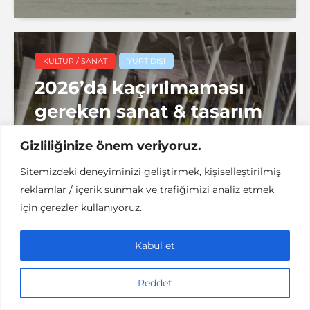
KÜLTÜR / SANAT
YURT DIŞI
2026’da kaçırılmaması
gereken sanat & tasarım
etkinlikleri
Gizliliğinize önem veriyoruz.
Sitemizdeki deneyiminizi geliştirmek, kişiselleştirilmiş
reklamlar / içerik sunmak ve trafiğimizi analiz etmek
için çerezler kullanıyoruz.
6 dakikalık okuma
denemenlazım
Kabul et
Reddet