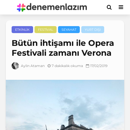
ETKINLIK
FESTIVAL
SEYAHAT
YURT DIŞI
Bütün ihtişamı ile Opera
Festivali zamanı Verona
7 dakikalık okuma
17/02/2019
Aylin Ataman