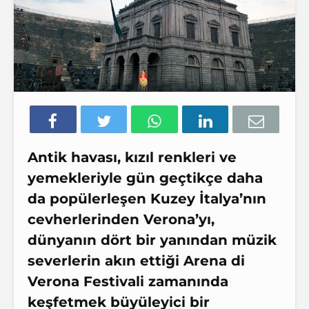
Antik havası, kızıl renkleri ve
yemekleriyle gün geçtikçe daha
da popülerleşen
Kuzey İtalya
’nın
cevherlerinden
Verona
’yı,
dünyanın dört bir yanından müzik
severlerin akın ettiği
Arena di
Verona
Festivali zamanında
keşfetmek büyüleyici bir