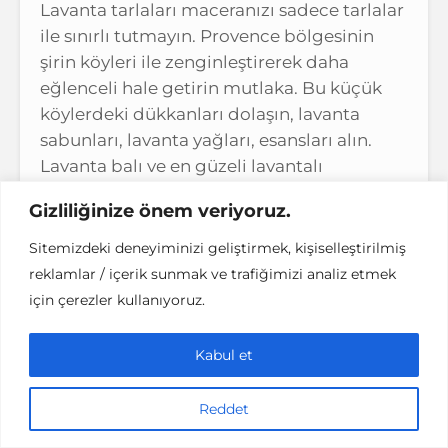
Lavanta tarlaları maceranızı sadece tarlalar
ile sınırlı tutmayın. Provence bölgesinin
şirin köyleri ile zenginleştirerek daha
eğlenceli hale getirin mutlaka. Bu küçük
köylerdeki dükkanları dolaşın, lavanta
sabunları, lavanta yağları, esansları alın.
Lavanta balı ve en güzeli lavantalı
dondurma tadın ve unutamayacağınız
Gizliliğinize önem veriyoruz.
güzel anılar biriktirin. Lavanta kokulu mor
düşler şimdiden 🙂
Sitemizdeki deneyiminizi geliştirmek, kişiselleştirilmiş
reklamlar / içerik sunmak ve trafiğimizi analiz etmek
için çerezler kullanıyoruz.
Kabul et
Reddet