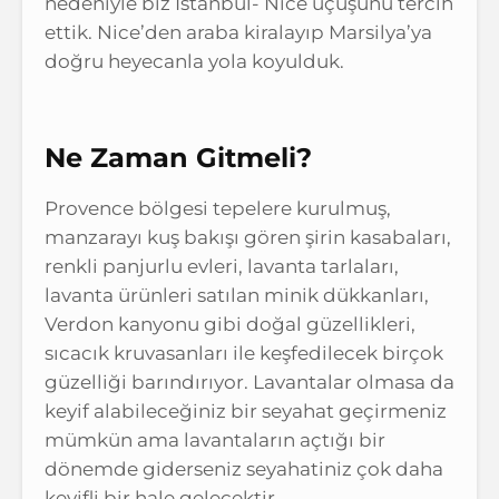
nedeniyle biz İstanbul- Nice uçuşunu tercih
ettik. Nice’den araba kiralayıp Marsilya’ya
doğru heyecanla yola koyulduk.
Ne Zaman Gitmeli?
Provence bölgesi tepelere kurulmuş,
manzarayı kuş bakışı gören şirin kasabaları,
renkli panjurlu evleri, lavanta tarlaları,
lavanta ürünleri satılan minik dükkanları,
Verdon kanyonu gibi doğal güzellikleri,
sıcacık kruvasanları ile keşfedilecek birçok
güzelliği barındırıyor. Lavantalar olmasa da
keyif alabileceğiniz bir seyahat geçirmeniz
mümkün ama lavantaların açtığı bir
dönemde giderseniz seyahatiniz çok daha
keyifli bir hale gelecektir.