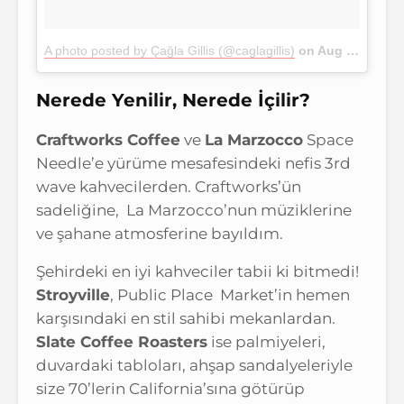
A photo posted by Çağla Gillis (@caglagillis)
on
Aug 27, 2016 at 7:47am PDT
Nerede Yenilir, Nerede İçilir?
Craftworks Coffee
ve
La Marzocco
Space
Needle’e yürüme mesafesindeki nefis 3rd
wave kahvecilerden. Craftworks’ün
sadeliğine, La Marzocco’nun müziklerine
ve şahane atmosferine bayıldım.
Şehirdeki en iyi kahveciler tabii ki bitmedi!
Stroyville
, Public Place Market’in hemen
karşısındaki en stil sahibi mekanlardan.
Slate Coffee Roasters
ise palmiyeleri,
duvardaki tabloları, ahşap sandalyeleriyle
size 70’lerin California’sına götürüp