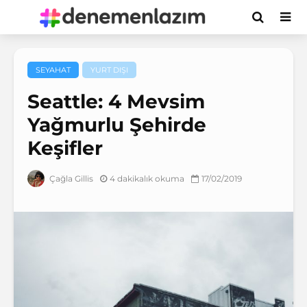
SEYAHAT
YURT DIŞI
Seattle: 4 Mevsim
Yağmurlu Şehirde
Keşifler
4 dakikalık okuma
17/02/2019
Çağla Gillis