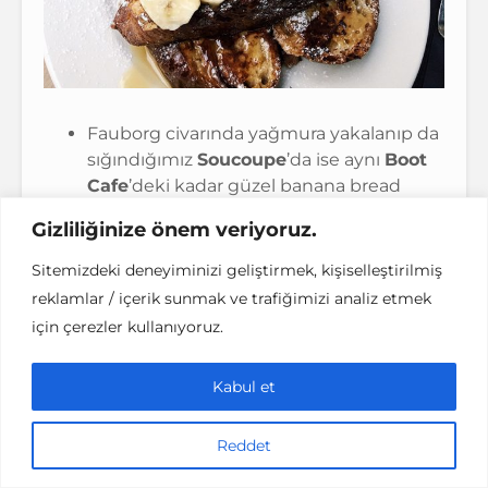
Fauborg civarında yağmura yakalanıp da
sığındığımız
Soucoupe
’da ise aynı
Boot
Cafe
’deki kadar güzel banana bread
yapıyorlar. Kahveler de güzel sayılır.
Gizliliğinize önem veriyoruz.
Sitemizdeki deneyiminizi geliştirmek, kişiselleştirilmiş
reklamlar / içerik sunmak ve trafiğimizi analiz etmek
Kokteyl Barlar
için çerezler kullanıyoruz.
Bayılarak kokteyllerini içtiğim ve iyi ki
Kabul et
keşfettik dediğim iki gizli kokteyl barı
mutlaka denemenizi önereceğim.
Reddet
Birincisi
Candelaria
. Dışarıdan