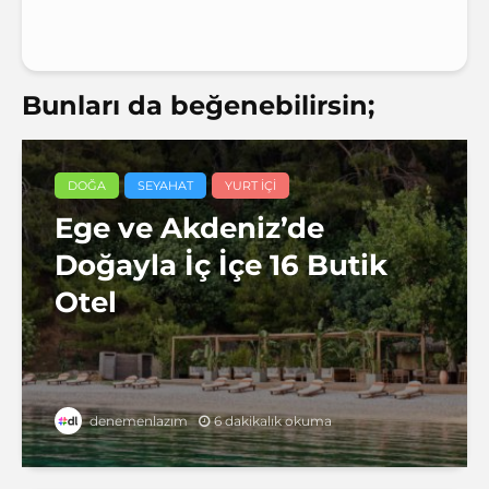
Bunları da beğenebilirsin;
DOĞA
SEYAHAT
YURT IÇI
Ege ve Akdeniz’de
Doğayla İç İçe 16 Butik
Otel
6 dakikalık okuma
denemenlazım