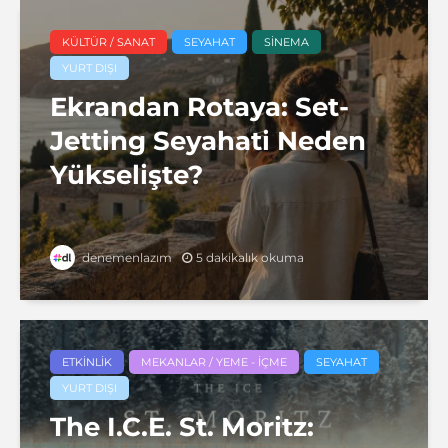
KÜLTÜR / SANAT
SEYAHAT
SINEMA
YURT DIŞI
Ekrandan Rotaya: Set-
Jetting Seyahati Neden
Yükselişte?
5 dakikalık okuma
denemenlazım
ETKINLIK
MEKANLAR / YEME - İÇME
SEYAHAT
YURT DIŞI
The I.C.E. St. Moritz: