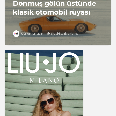
Donmuş gölün üstünde
klasik otomobil rüyası
6 dakikalık okuma
denemenlazım