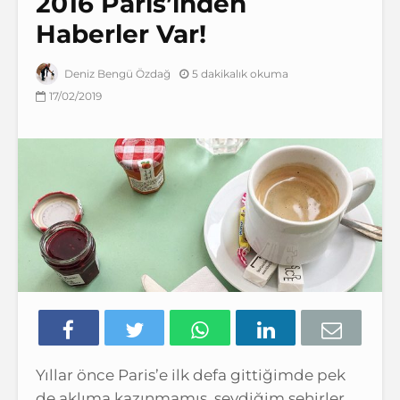
2016 Paris’inden
Haberler Var!
5 dakikalık okuma
Deniz Bengü Özdağ
17/02/2019
Yıllar önce Paris’e ilk defa gittiğimde pek
de aklıma kazınmamış, sevdiğim şehirler