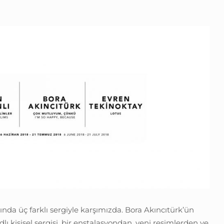
yında üç farklı sergiyle karşımızda. Bora Akıncıtürk’ün
adlı kişisel sergisi, bir enstalasyondan, yeni resimlerden ve