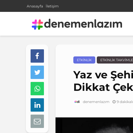
Anasayfa
İletişim
ETKINLIK
ETKINLIK TAKVIMLE
Yaz ve Şehi
Dikkat Çek
9 dakika
denemenlazım