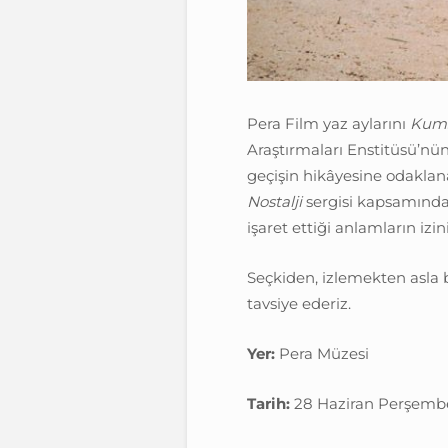
Pera Film yaz aylarını
Kums
Araştırmaları Enstitüsü’nü
geçişin hikâyesine odakla
Nostalji
sergisi kapsamında
işaret ettiği anlamların izin
Seçkiden, izlemekten asla 
tavsiye ederiz.
Yer:
Pera Müzesi
Tarih:
28 Haziran Perşembe