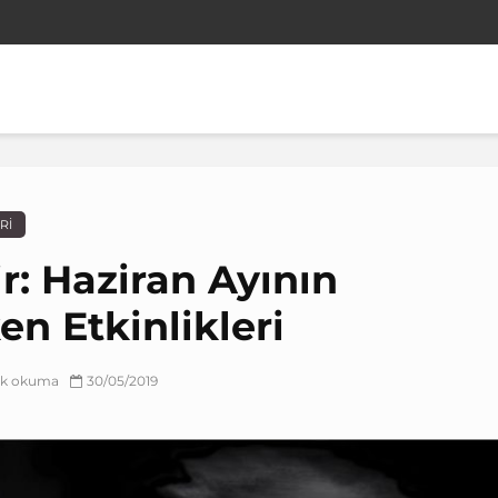
RI
r: Haziran Ayının
en Etkinlikleri
lık okuma
30/05/2019