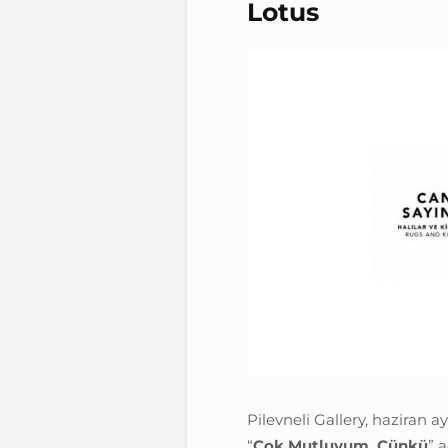
Lotus
Pilevneli Gallery, haziran a
“
Çok Mutluyum, Çünkü
” 