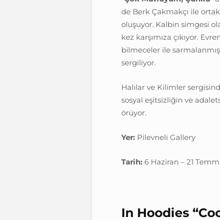
de Berk Çakmakçı ile ortak 
oluşuyor. Kalbin simgesi ol
kez karşımıza çıkıyor. Evren
bilmeceler ile sarmalanmış
sergiliyor.
Halılar ve Kilimler sergisind
sosyal eşitsizliğin ve adale
örüyor.
Yer:
Pilevneli Gallery
Tarih:
6 Haziran – 21 Tem
In Hoodies “Co