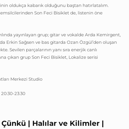
sinin oldukça kabarık olduğunu baştan hatırlatalım.
emsilcilerinden Son Feci Bisiklet de, listenin öne
ılında yayınlayan grup; gitar ve vokalde Arda Kemirgent,
da Erkin Sağsen ve bas gitarda Ozan Özgül’den oluşan
e. Sevilen parçalarının yanı sıra enerjik canlı
na çıkan grup Son Feci Bisiklet, Lokalize serisi
ları Merkezi Studio
 20:30-23:30
ünkü | Halılar ve Kilimler |