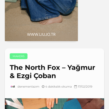
MAKERS
The North Fox – Yağmur
& Ezgi Çoban
4 dakikalık okuma
17/02/2019
denemenlazım