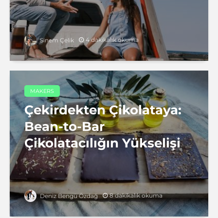
4 dakikalık okuma
Sinem Çelik
MAKERS
Çekirdekten Çikolataya:
Bean-to-Bar
Çikolatacılığın Yükselişi
8 dakikalık okuma
Deniz Bengü Özdağ