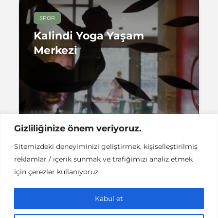
SPOR
Kalindi Yoga Yaşam
Merkezi
1 dakikalık okuma
Sena Turan
Gizliliğinize önem veriyoruz.
Sitemizdeki deneyiminizi geliştirmek, kişiselleştirilmiş
reklamlar / içerik sunmak ve trafiğimizi analiz etmek
için çerezler kullanıyoruz.
Instant DCPC © Her Hakkı Saklıdır |
İLETİŞİM
Kabul et
This work is licensed under a
Creative
Commons Attribution-NonCommercial-NoDerivatives 4.0